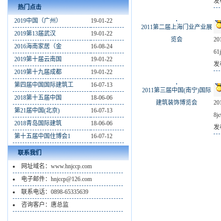
发布
热门点击
2019中国（广州）
19-01-22
2011第二届上海门业产业展
2019第13届武汉
19-01-22
览会
2
2016海南家居（金
16-08-24
61j
2019第十届云南国
19-01-22
发布
2019第十九届成都
19-01-22
第四届中国国际建筑工
16-07-13
2011第三届中国(南宁)国际
2018第十五届中国
18-06-06
建筑装饰博览会
2
第21届中国(北京)
16-07-13
8jc
2018青岛国际建筑
18-06-06
发布
第十五届中国住博会1
16-07-12
联系我们
网址域名：www.hnjccp.com
电子邮件：hnjccp@126.com
联系电话：0898-65335639
咨询客户：唐总监