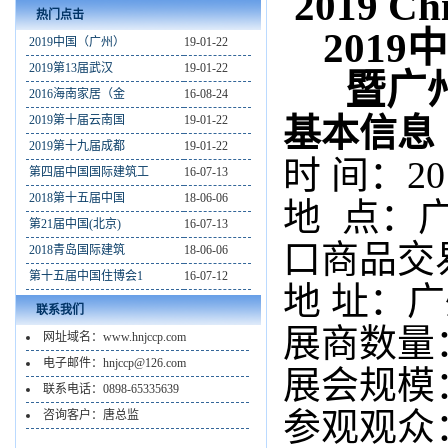
2019
Ch
热门点击
201
2019中国（广州）
19-01-22
2019第13届武汉
19-01-22
暨广
2016海南家居（金
16-08-24
基本信息
2019第十届云南国
19-01-22
2019第十九届成都
19-01-22
时
间：20
第四届中国国际建筑工
16-07-13
2018第十五届中国
18-06-06
地
点：
第21届中国(北京)
16-07-13
口商品交
2018青岛国际建筑
18-06-06
第十五届中国住博会1
16-07-12
地
址：广
联系我们
展商数量
网址域名：www.hnjccp.com
电子邮件：hnjccp@126.com
展会规模：
联系电话：0898-65335639
参观观众：
咨询客户：唐总监