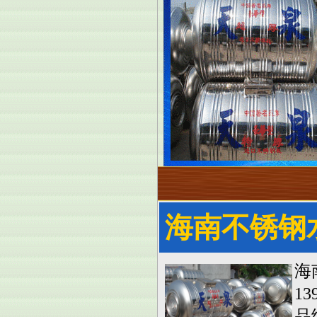
海南不锈钢
海
13
品