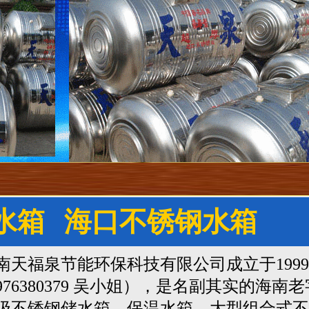
水箱
海口不锈钢水箱
南天福泉节能环保科技有限公司成立于199
976380379 吴小姐
），是名副其实的海南老
级不锈钢储水箱、保温水箱、大型组合式不