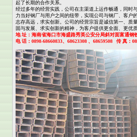
起了长期的合作关系。
经过多年的经营实践，公司在主渠道上运作畅通，同时
力当好钢厂与用户之间的纽带，实现公司与钢厂、客户
志存高远，求实创新。公司的经营宗旨是诚信第一、质
固与发展、求实创新的精神，为客户提供更全面、更优
地 址：海南省海口市海盛路秀英公安分局斜对面富通钢
电 话：0898-68660833、68623308 、68659508 传 真：08