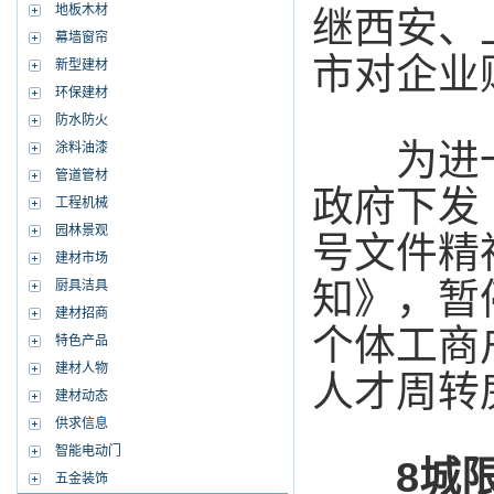
地板木材
继西安、
幕墙窗帘
市对企业
新型建材
环保建材
防水防火
为进一
涂料油漆
管道管材
政府下发《
工程机械
园林景观
号文件精
建材市场
知》，暂
厨具洁具
建材招商
个体工商
特色产品
建材人物
人才周转
建材动态
供求信息
智能电动门
8城限
五金装饰