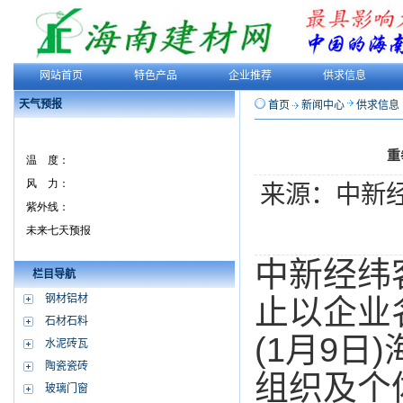
网站首页
特色产品
企业推荐
供求信息
天气预报
首页
新闻中心
供求信息
重
来源：中新
中新经纬客
栏目导航
钢材铝材
止以企业
石材石料
(1月9
水泥砖瓦
陶瓷瓷砖
组织及个
玻璃门窗