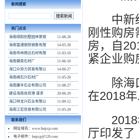
新闻搜索
中新经
刚性购房
热门点击
海南绿韵别墅园林景观
11-08-28
房，自20
海南富通钢铁销售有限
14-05-30
海南伟林顺达石材有限
11-03-10
紧企业购
海南健英石材厂
11-06-10
海口众协力贸易有限公
14-06-27
海南闽石兴石材厂
11-05-20
除海口
海南廉丰石业有限公司
11-08-27
在201
建设海南自贸港 谋求
20-06-29
海口祥龙兴石业有限公
11-09-12
海南江宏贸易有限公司
11-05-20
2018
联系我们
网址域名：www.hnjccp.com
厅印发了
电子邮件：hnjccp@126.com