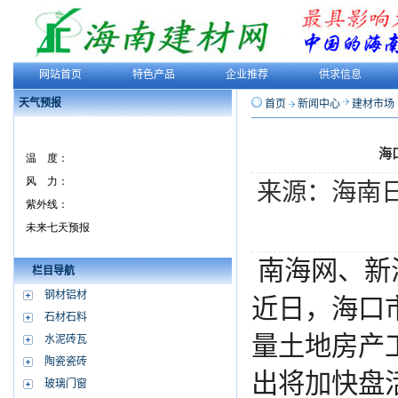
网站首页
特色产品
企业推荐
供求信息
天气预报
首页
新闻中心
建材市场
海
来源：海南
南海网、新
栏目导航
钢材铝材
近日，海口
石材石料
量土地房产
水泥砖瓦
陶瓷瓷砖
出将加快盘
玻璃门窗