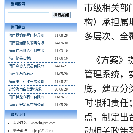
新闻搜索
市级相关部
构）承担属
热门点击
多层次、全
海南绿韵别墅园林景观
11-08-28
海南富通钢铁销售有限
14-05-30
海南伟林顺达石材有限
11-03-10
《方案》
海南健英石材厂
11-06-10
海口众协力贸易有限公
14-06-27
管理系统，
海南闽石兴石材厂
11-05-20
海南廉丰石业有限公司
11-08-27
底，建立分
建设海南自贸港 谋求
20-06-29
海口祥龙兴石业有限公
11-09-12
时限和责任
海南江宏贸易有限公司
11-05-20
点，制定出
联系我们
网址域名：www.hnjccp.com
动相关政策
电子邮件：hnjccp@126.com