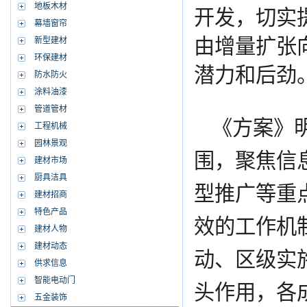
地板木材
开发，切实
幕墙窗帘
由增量扩张
新型建材
环保建材
潜力和后劲
防水防火
涂料油漆
管道管材
《方案》
工程机械
园林景观
围，聚焦信
建材市场
厨具洁具
型推广等重
建材招商
特色产品
效的工作机
建材人物
建材动态
动、区级实
供求信息
智能电动门
头作用，各
五金装饰