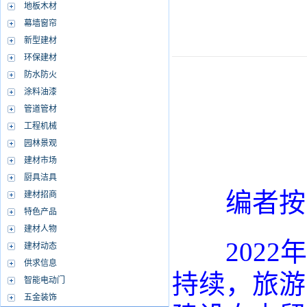
地板木材
幕墙窗帘
新型建材
环保建材
防水防火
涂料油漆
管道管材
工程机械
园林景观
建材市场
厨具洁具
编者按
建材招商
特色产品
建材人物
2022年
建材动态
供求信息
持续，旅游
智能电动门
五金装饰