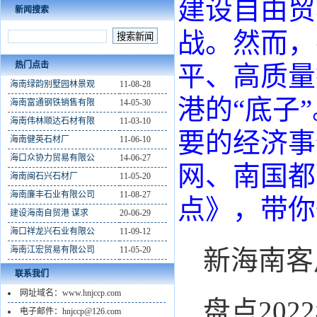
建设自由贸
新闻搜索
战。然而，
热门点击
平、高质量
海南绿韵别墅园林景观
11-08-28
港的“底子
海南富通钢铁销售有限
14-05-30
海南伟林顺达石材有限
11-03-10
要的经济事
海南健英石材厂
11-06-10
海口众协力贸易有限公
14-06-27
网、南国都
海南闽石兴石材厂
11-05-20
海南廉丰石业有限公司
11-08-27
点》，带你
建设海南自贸港 谋求
20-06-29
海口祥龙兴石业有限公
11-09-12
海南江宏贸易有限公司
11-05-20
新海南客
联系我们
网址域名：www.hnjccp.com
盘点20
电子邮件：hnjccp@126.com