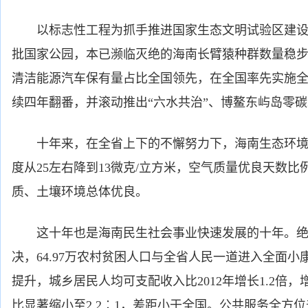
以标志性工程为抓手推进国家生态文明试验区建设
批国家公园，本已濒临灭绝的海南长臂猿种群数量稳
清洁能源汽车保有量占比全国领先，在全国率先实施
续四年翻番，并滚动推出“六水共治”、博鳌东屿岛零
十年来，在全省上下的不懈努力下，海南生态环境质量
度从25左右降到13微克/立方米，空气质量优良天数比
质、土壤环境总体优良。
这十年也是海南民生社会事业快速发展的十年。绝
决，64.97万农村贫困人口与全省人民一道进入全面
提升，城乡居民人均可支配收入比2012年增长1.2倍
比显著缩小至2.2︰1，差距小于全国。公共服务全方位