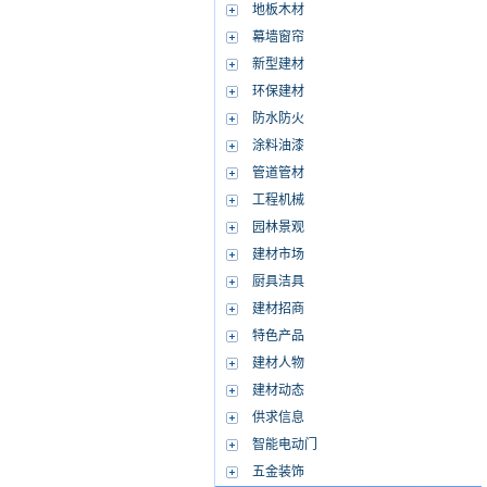
地板木材
幕墙窗帘
新型建材
环保建材
防水防火
涂料油漆
管道管材
工程机械
园林景观
建材市场
厨具洁具
建材招商
特色产品
建材人物
建材动态
供求信息
智能电动门
五金装饰